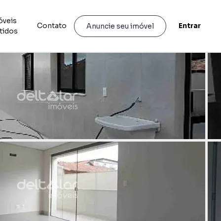
óveis
Contato
Entrar
Anuncie seu imóvel
tidos