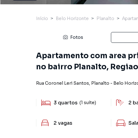
Início
Belo Horizonte
Planalto
Aparta
Fotos
Apartamento com area priv
no bairro Planalto, Regia
Rua Coronel Leri Santos
,
Planalto
-
Belo Horiz
3
quartos
2
b
(1 suíte)
2
vagas
Sal