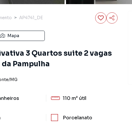
mento
AP4741_DE
Mapa
ativa 3 Quartos suite 2 vagas
o da Pampulha
onte
/
MG
anheiros
110 m²
útil
a
Porcelanato