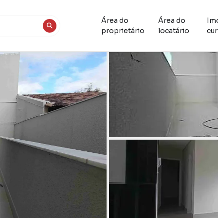
Área do
Área do
Im
proprietário
locatário
cur