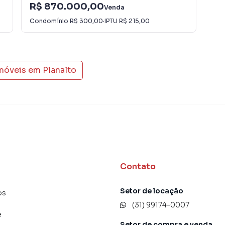
R$ 870.000,00
Venda
R$
Condomínio
R$ 300,00
·
IPTU
R$ 215,00
imóveis em
Planalto
Contato
Setor de locação
os
(31) 99174-0007
e
Setor de compra e venda