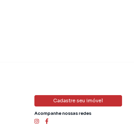
 750.000,00
R$ 649.00
Venda
Cadastre seu imóvel
Acompanhe nossas redes