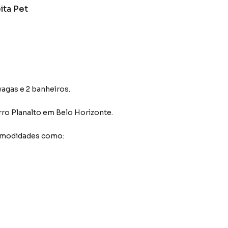
ita Pet
vagas e 2 banheiros.
rro Planalto
em Belo Horizonte
.
comodidades como: