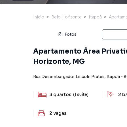
Início
Belo Horizonte
Itapoã
Apartam
Fotos
Apartamento Área Privativ
Horizonte, MG
Rua Desembargador Lincoln Prates
,
Itapoã
-
B
3
quartos
2
b
(1 suíte)
2
vagas