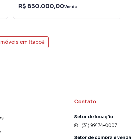
R$ 830.000,00
R$
Venda
 imóveis em
Itapoã
Contato
Setor de locação
os
(31) 99174-0007
e
Setor de compra e venda