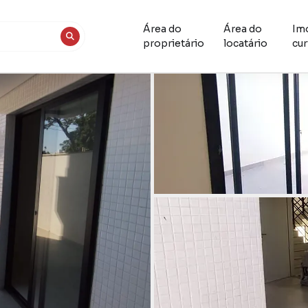
Área do
Área do
Im
proprietário
locatário
cur