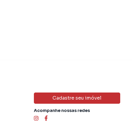
 769.000,00
R$ 790.00
Venda
Cadastre seu imóvel
Acompanhe nossas redes