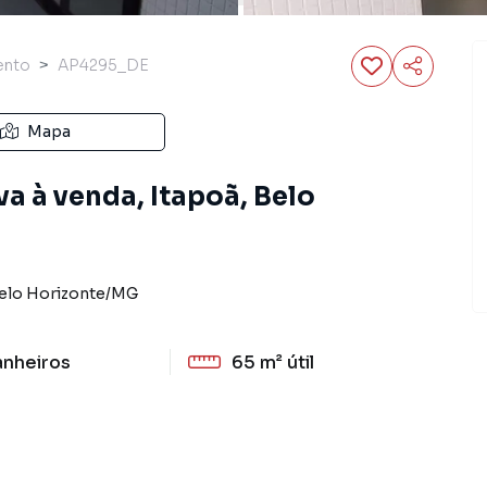
ento
AP4295_DE
Mapa
a à venda, Itapoã, Belo
elo Horizonte
/
MG
anheiros
65 m²
útil