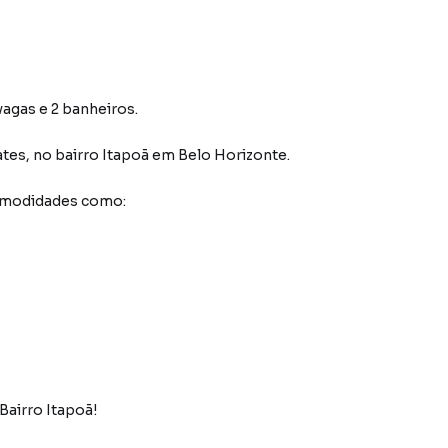
vagas e 2 banheiros.
ates
,
no bairro Itapoã
em Belo Horizonte
.
comodidades como:
Bairro Itapoã!